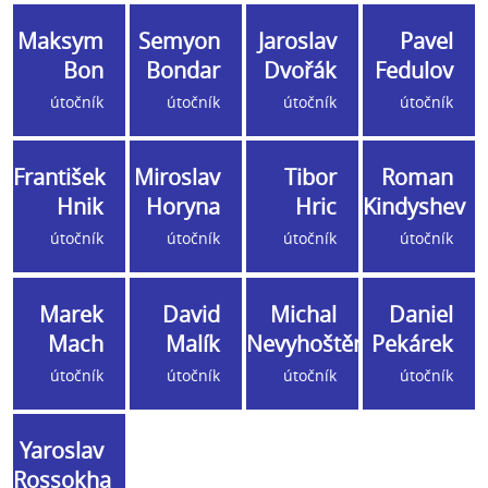
Maksym
Semyon
Jaroslav
Pavel
Bon
Bondar
Dvořák
Fedulov
útočník
útočník
útočník
útočník
František
Miroslav
Tibor
Roman
Hnik
Horyna
Hric
Kindyshev
útočník
útočník
útočník
útočník
Marek
David
Michal
Daniel
Mach
Malík
Nevyhoštěný
Pekárek
útočník
útočník
útočník
útočník
Yaroslav
Rossokha