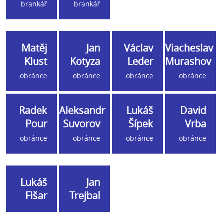
brankář
brankář
Matěj
Jan
Václav
Viacheslav
Klust
Kotyza
Leder
Murashov
obránce
obránce
obránce
obránce
Radek
Aleksandr
Lukáš
David
Pour
Suvorov
Šípek
Vrba
obránce
obránce
obránce
obránce
Lukáš
Jan
Fišar
Trejbal