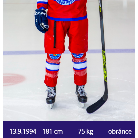
13.9.1994
181 cm
75 kg
obránce