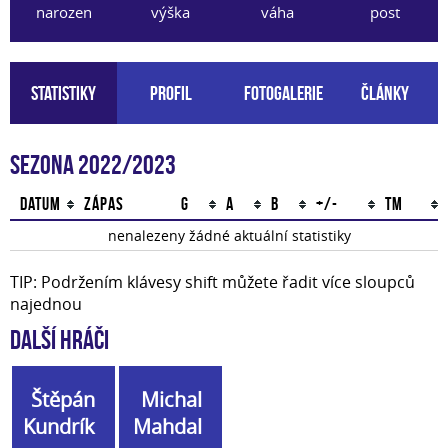
narozen
výška
váha
post
Statistiky
Profil
Fotogalerie
Články
Sezona 2022/2023
Datum
Zápas
G
A
B
+/-
TM
nenalezeny žádné aktuální statistiky
TIP: Podržením klávesy shift můžete řadit více sloupců
najednou
Další hráči
Štěpán
Michal
Kundrík
Mahdal