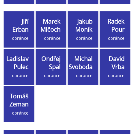
Jiří
Marek
Jakub
Radek
Erban
Mlčoch
Moník
Pour
obránce
obránce
obránce
obránce
Ladislav
Ondřej
Michal
David
Pulec
Spal
Svoboda
Vrba
obránce
obránce
obránce
obránce
Tomáš
Zeman
obránce