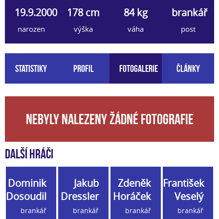
19.9.2000
178 cm
84 kg
brankář
narozen
výška
váha
post
Statistiky
Profil
Fotogalerie
Články
Nebyly nalezeny žádné fotografie
Další hráči
Dominik
Jakub
Zdeněk
František
Dosoudil
Dressler
Horáček
Veselý
brankář
brankář
brankář
brankář