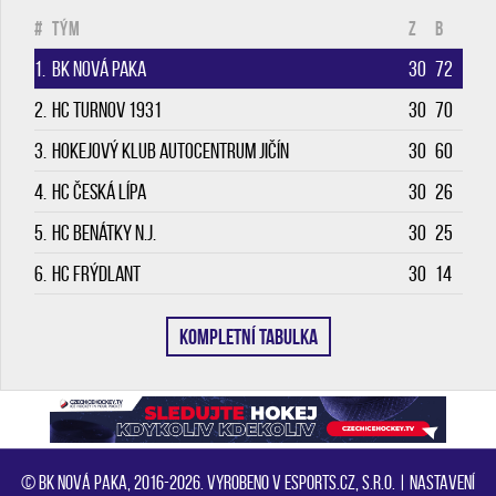
#
Tým
Z
B
1.
BK Nová Paka
30
72
2.
HC Turnov 1931
30
70
3.
Hokejový klub Autocentrum Jičín
30
60
4.
HC Česká Lípa
30
26
5.
HC Benátky n.J.
30
25
6.
HC Frýdlant
30
14
KOMPLETNÍ TABULKA
© BK Nová Paka, 2016-2026. Vyrobeno v eSports.cz, s.r.o. |
Nastavení