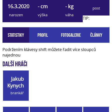
16.3.2020
- cm
- kg
post
narozen
výška
váha
TIP:
Statistiky
Profil
Fotogalerie
Články
Podržením klávesy shift můžete řadit více sloupců
najednou
Další hráči
Jakub
Kynych
brankář