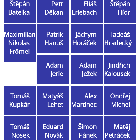
Štěpán
Petr
Eliáš
Štěpán
Batelka
Děkan
Erlebach
Flídr
Maximilian
Patrik
Jáchym
Tadeáš
Nikolas
Hanuš
Horáček
Hradecký
Frömel
Adam
Adam
Jindřich
Jerie
Ježek
Kalousek
Tomáš
Matyáš
Alex
Ondřej
Kupkár
Lehet
Martinec
Michel
Tomáš
Eduard
Šimon
Matěj
Nosek
Novák
Pánek
Petráček