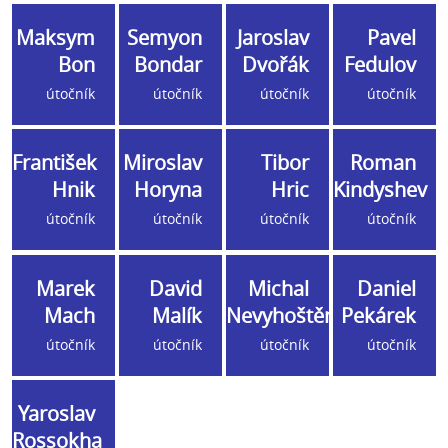
Maksym
Semyon
Jaroslav
Pavel
Bon
Bondar
Dvořák
Fedulov
útočník
útočník
útočník
útočník
František
Miroslav
Tibor
Roman
Hnik
Horyna
Hric
Kindyshev
útočník
útočník
útočník
útočník
Marek
David
Michal
Daniel
Mach
Malík
Nevyhoštěný
Pekárek
útočník
útočník
útočník
útočník
Yaroslav
Rossokha