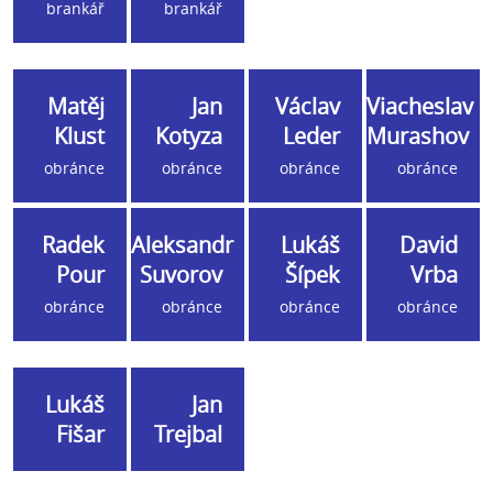
brankář
brankář
Matěj
Jan
Václav
Viacheslav
Klust
Kotyza
Leder
Murashov
obránce
obránce
obránce
obránce
Radek
Aleksandr
Lukáš
David
Pour
Suvorov
Šípek
Vrba
obránce
obránce
obránce
obránce
Lukáš
Jan
Fišar
Trejbal