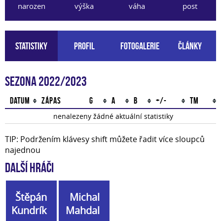
narozen
výška
váha
post
Statistiky
Profil
Fotogalerie
Články
Sezona 2022/2023
Datum
Zápas
G
A
B
+/-
TM
nenalezeny žádné aktuální statistiky
TIP: Podržením klávesy shift můžete řadit více sloupců
najednou
Další hráči
Štěpán
Michal
Kundrík
Mahdal