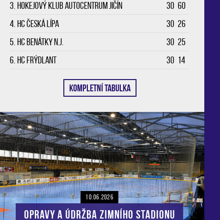
3.
Hokejový klub Autocentrum Jičín
30
60
4.
HC Česká Lípa
30
26
5.
HC Benátky n.J.
30
25
6.
HC Frýdlant
30
14
KOMPLETNÍ TABULKA
10.06.2026
Opravy a údržba zimního stadionu