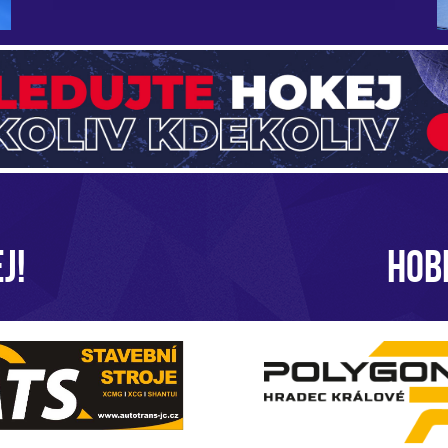
J!
HOB