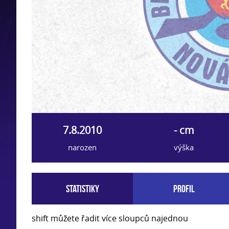
7.8.2010
- cm
narozen
výška
Statistiky
Profil
shift můžete řadit více sloupců najednou