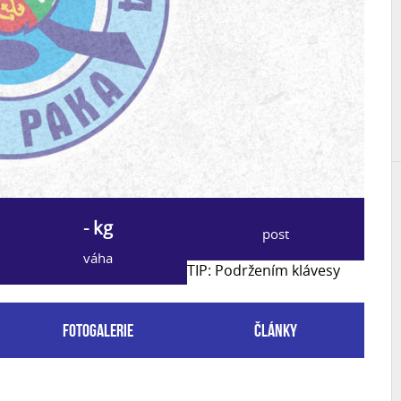
- kg
post
váha
TIP: Podržením klávesy
Fotogalerie
Články