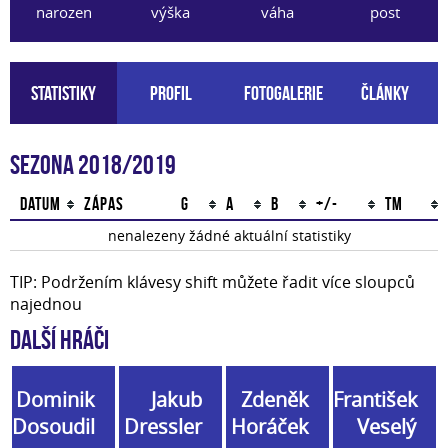
narozen
výška
váha
post
Statistiky
Profil
Fotogalerie
Články
Sezona 2018/2019
Datum
Zápas
G
A
B
+/-
TM
nenalezeny žádné aktuální statistiky
TIP: Podržením klávesy shift můžete řadit více sloupců
najednou
Další hráči
Dominik
Jakub
Zdeněk
František
Dosoudil
Dressler
Horáček
Veselý