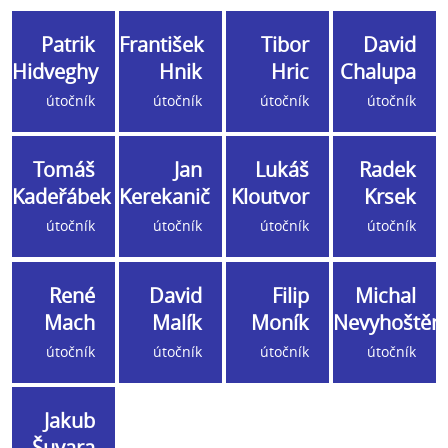
Patrik
František
Tibor
David
Hidveghy
Hnik
Hric
Chalupa
útočník
útočník
útočník
útočník
Tomáš
Jan
Lukáš
Radek
Kadeřábek
Kerekanič
Kloutvor
Krsek
útočník
útočník
útočník
útočník
René
David
Filip
Michal
Mach
Malík
Moník
Nevyhoštěn
útočník
útočník
útočník
útočník
Jakub
Šuvara