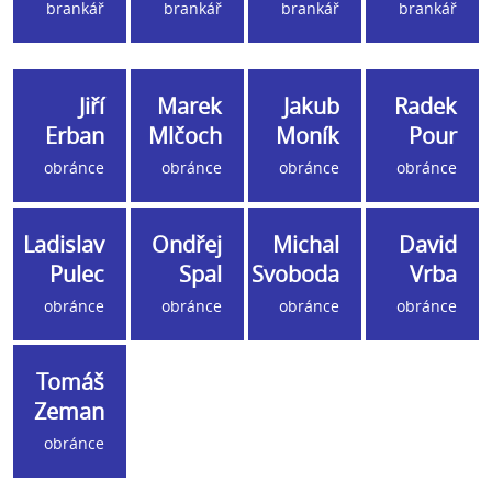
brankář
brankář
brankář
brankář
Jiří
Marek
Jakub
Radek
Erban
Mlčoch
Moník
Pour
obránce
obránce
obránce
obránce
Ladislav
Ondřej
Michal
David
Pulec
Spal
Svoboda
Vrba
obránce
obránce
obránce
obránce
Tomáš
Zeman
obránce