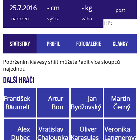
25.7.2016
- cm
- kg
post
narozen
výška
váha
TIP:
Statistiky
Profil
Fotogalerie
Články
Podržením klávesy shift můžete řadit více sloupců
najednou
Další hráči
František
Artur
Jan
Martin
Bäumelt
Bon
Bydžovský
Černý
Alex
Vratislav
Oliver
Veronika
Dubec
Chaloupka
Karasulas
Langnerová