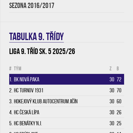
SEZONA 2016/2017
TABULKA 9. třídy
Liga 9. tříd sk. 5 2025/26
#
Tým
Z
B
1.
BK Nová Paka
30
72
2.
HC Turnov 1931
30
70
3.
Hokejový klub Autocentrum Jičín
30
60
4.
HC Česká Lípa
30
26
5.
HC Benátky n.J.
30
25