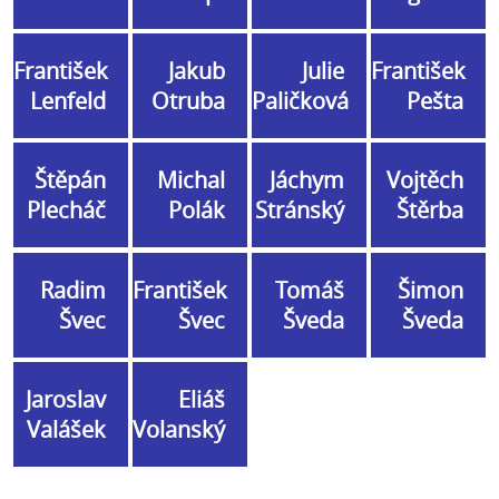
František
Jakub
Julie
František
Lenfeld
Otruba
Paličková
Pešta
Štěpán
Michal
Jáchym
Vojtěch
Plecháč
Polák
Stránský
Štěrba
Radim
František
Tomáš
Šimon
Švec
Švec
Šveda
Šveda
Jaroslav
Eliáš
Valášek
Volanský