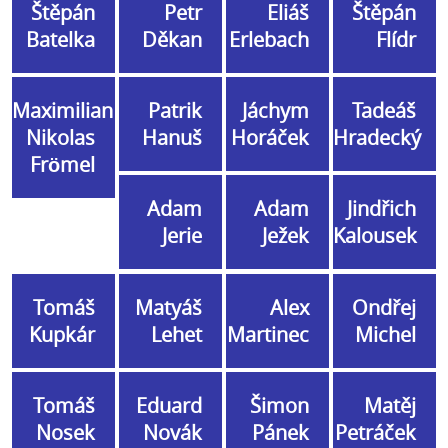
Štěpán
Petr
Eliáš
Štěpán
Batelka
Děkan
Erlebach
Flídr
Maximilian
Patrik
Jáchym
Tadeáš
Nikolas
Hanuš
Horáček
Hradecký
Frömel
Adam
Adam
Jindřich
Jerie
Ježek
Kalousek
Tomáš
Matyáš
Alex
Ondřej
Kupkár
Lehet
Martinec
Michel
Tomáš
Eduard
Šimon
Matěj
Nosek
Novák
Pánek
Petráček