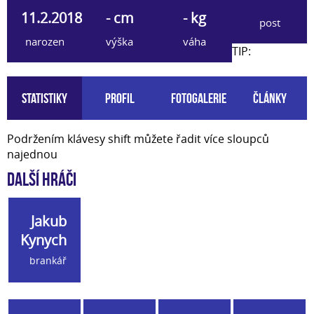
11.2.2018
- cm
- kg
post
narozen
výška
váha
TIP:
Statistiky
Profil
Fotogalerie
Články
Podržením klávesy shift můžete řadit více sloupců
najednou
Další hráči
Jakub
Kynych
brankář