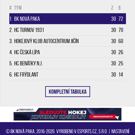
#
Tým
Z
B
1.
BK Nová Paka
30
72
2.
HC Turnov 1931
30
70
3.
Hokejový klub Autocentrum Jičín
30
60
4.
HC Česká Lípa
30
26
5.
HC Benátky n.J.
30
25
6.
HC Frýdlant
30
14
KOMPLETNÍ TABULKA
© BK Nová Paka, 2016-2026. Vyrobeno v eSports.cz, s.r.o. |
Nastavení