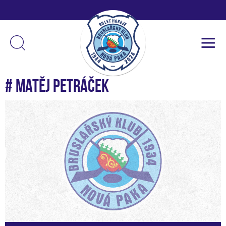
# Matěj Petráček