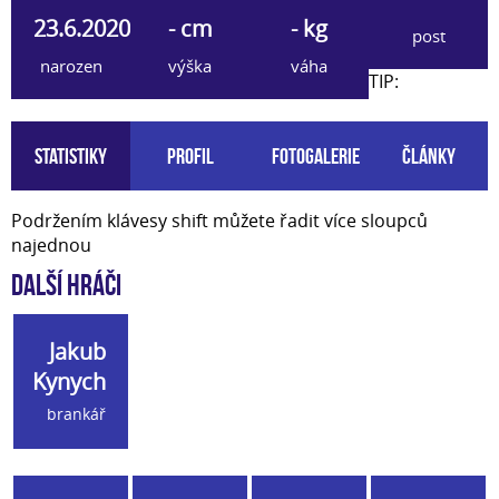
23.6.2020
- cm
- kg
post
narozen
výška
váha
TIP:
Statistiky
Profil
Fotogalerie
Články
Podržením klávesy shift můžete řadit více sloupců
najednou
Další hráči
Jakub
Kynych
brankář