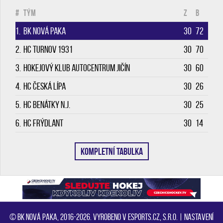
#
Tým
Z
B
1.
BK Nová Paka
30
72
2.
HC Turnov 1931
30
70
3.
Hokejový klub Autocentrum Jičín
30
60
4.
HC Česká Lípa
30
26
5.
HC Benátky n.J.
30
25
6.
HC Frýdlant
30
14
KOMPLETNÍ TABULKA
© BK Nová Paka, 2016-2026. Vyrobeno v eSports.cz, s.r.o. |
Nastavení