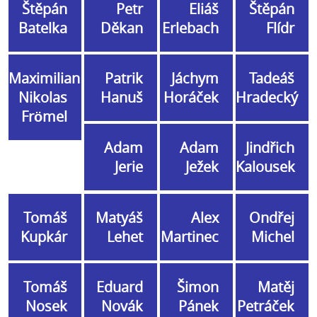
Štěpán
Petr
Eliáš
Štěpán
Batelka
Děkan
Erlebach
Flídr
Maximilian
Patrik
Jáchym
Tadeáš
Nikolas
Hanuš
Horáček
Hradecký
Frömel
Adam
Adam
Jindřich
Jerie
Ježek
Kalousek
Tomáš
Matyáš
Alex
Ondřej
Kupkár
Lehet
Martinec
Michel
Tomáš
Eduard
Šimon
Matěj
Nosek
Novák
Pánek
Petráček