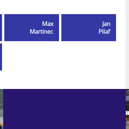
Max
Jan
Martinec
Pilař