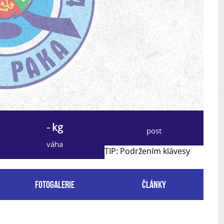
- kg
post
váha
TIP: Podržením klávesy
Fotogalerie
Články