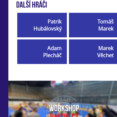
Další hráči
Patrik
Tomáš
Hubálovský
Marek
Adam
Marek
Plecháč
Věchet