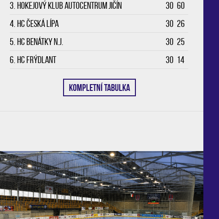
3.
Hokejový klub Autocentrum Jičín
30
60
4.
HC Česká Lípa
30
26
5.
HC Benátky n.J.
30
25
6.
HC Frýdlant
30
14
KOMPLETNÍ TABULKA