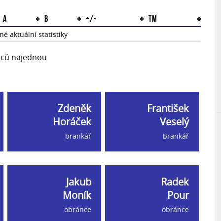
A
B
+/-
TM
é aktuální statistiky
upců najednou
Zdeněk
František
Horáček
Veselý
brankář
brankář
Jakub
Radek
Moník
Pour
obránce
obránce