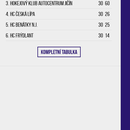
3.
Hokejový klub Autocentrum Jičín
30
60
4.
HC Česká Lípa
30
26
5.
HC Benátky n.J.
30
25
6.
HC Frýdlant
30
14
KOMPLETNÍ TABULKA