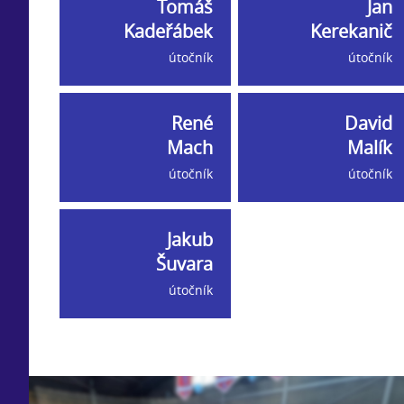
Tomáš
Jan
Kadeřábek
Kerekanič
útočník
útočník
René
David
Mach
Malík
útočník
útočník
Jakub
Šuvara
útočník