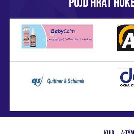
POJĎ HRÁT HOKE
KLUB
A-TÝM