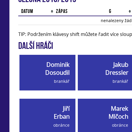
Datum
Zápas
G
nenalezeny žádn
TIP: Podržením klávesy shift můžete řadit více slo
Další hráči
Dominik
Jakub
Dosoudil
Dressler
brankář
brankář
Jiří
Marek
Erban
Mlčoch
obránce
obránce