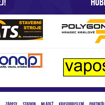
J!
HOB
ZÁPASY
STADION
MLÁDEŽ
KRASOBRUSLENÍ
PARTNEŘI