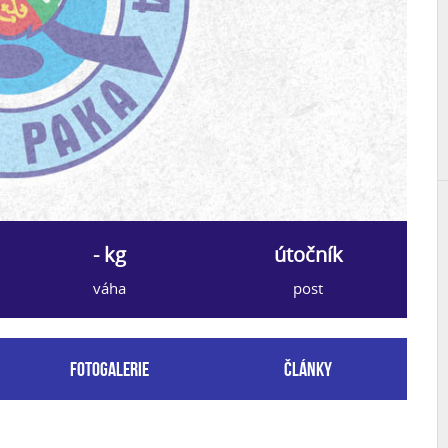
- kg
útočník
váha
post
Fotogalerie
Články