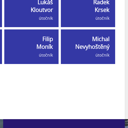
Lukáš
Radek
Kloutvor
Krsek
útočník
útočník
Filip
Michal
Moník
Nevyhoštěný
útočník
útočník