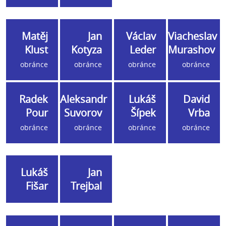
Matěj
Jan
Václav
Viacheslav
Klust
Kotyza
Leder
Murashov
obránce
obránce
obránce
obránce
Radek
Aleksandr
Lukáš
David
Pour
Suvorov
Šípek
Vrba
obránce
obránce
obránce
obránce
Lukáš
Jan
Fišar
Trejbal