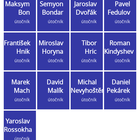
Maksym
Semyon
Jaroslav
Pavel
Bon
Bondar
Dvořák
Fedulov
útočník
útočník
útočník
útočník
František
Miroslav
Tibor
Roman
Hnik
Horyna
Hric
Kindyshev
útočník
útočník
útočník
útočník
Marek
David
Michal
Daniel
Mach
Malík
Nevyhoštěný
Pekárek
útočník
útočník
útočník
útočník
Yaroslav
Rossokha
útočník