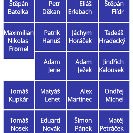
Štěpán
Petr
Eliáš
Štěpán
Batelka
Děkan
Erlebach
Flídr
Maximilian
Patrik
Jáchym
Tadeáš
Nikolas
Hanuš
Horáček
Hradecký
Frömel
Adam
Adam
Jindřich
Jerie
Ježek
Kalousek
Tomáš
Matyáš
Alex
Ondřej
Kupkár
Lehet
Martinec
Michel
Tomáš
Eduard
Šimon
Matěj
Nosek
Novák
Pánek
Petráček