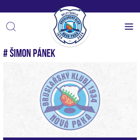
# Šimon Pánek