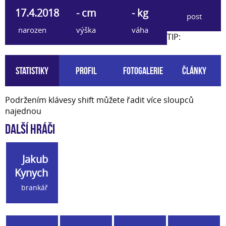
17.4.2018
- cm
- kg
post
narozen
výška
váha
TIP:
Statistiky
Profil
Fotogalerie
Články
Podržením klávesy shift můžete řadit více sloupců
najednou
Další hráči
Jakub
Kynych
brankář