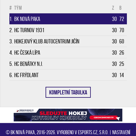
#
Tým
Z
B
1.
BK Nová Paka
30
72
2.
HC Turnov 1931
30
70
3.
Hokejový klub Autocentrum Jičín
30
60
4.
HC Česká Lípa
30
26
5.
HC Benátky n.J.
30
25
6.
HC Frýdlant
30
14
KOMPLETNÍ TABULKA
© BK Nová Paka, 2016-2026. Vyrobeno v eSports.cz, s.r.o. |
Nastavení