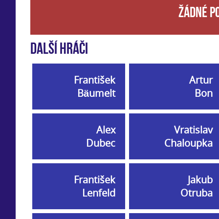
Žádné p
Další hráči
František
Artur
Bäumelt
Bon
Alex
Vratislav
Dubec
Chaloupka
František
Jakub
Lenfeld
Otruba