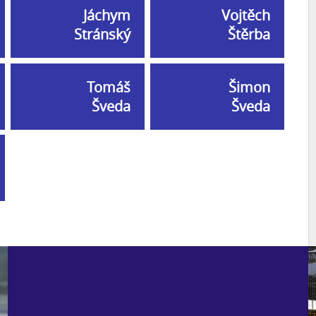
Jáchym
Vojtěch
Stránský
Štěrba
Tomáš
Šimon
Šveda
Šveda