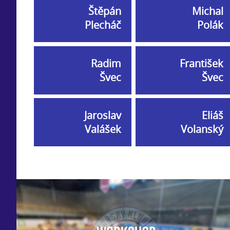
Štěpán
Michal
Plecháč
Polák
Radim
František
Švec
Švec
Jaroslav
Eliáš
Valášek
Volanský