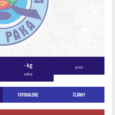
- kg
post
váha
Fotogalerie
Články