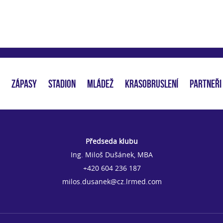
ZÁPASY
STADION
MLÁDEŽ
KRASOBRUSLENÍ
PARTNEŘI
Předseda klubu
Ing. Miloš Dušánek, MBA
+420 604 236 187
milos.dusanek@cz.lrmed.com