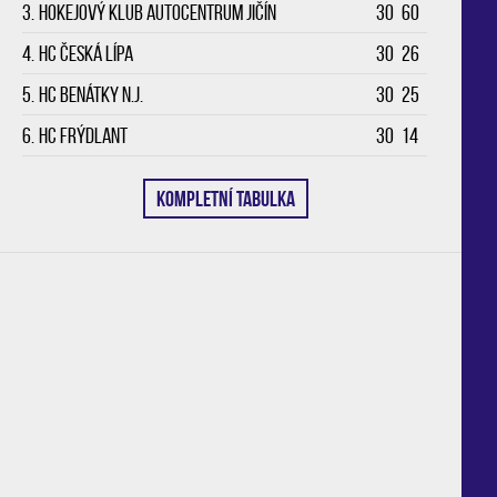
3.
Hokejový klub Autocentrum Jičín
30
60
4.
HC Česká Lípa
30
26
5.
HC Benátky n.J.
30
25
6.
HC Frýdlant
30
14
KOMPLETNÍ TABULKA