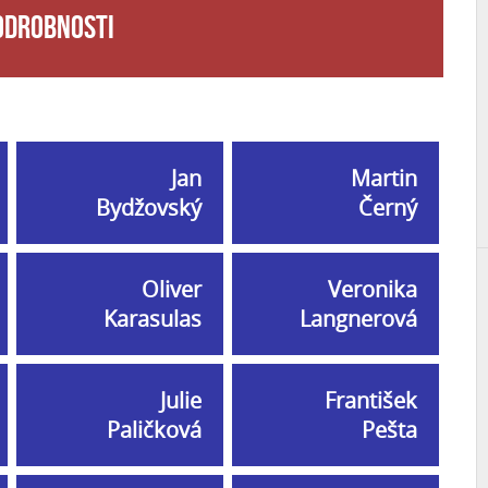
odrobnosti
Jan
Martin
Bydžovský
Černý
Oliver
Veronika
Karasulas
Langnerová
Julie
František
Paličková
Pešta