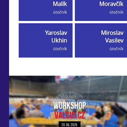
Malík
Moravčík
útočník
útočník
Yaroslav
Miroslav
Ukhin
Vasilev
útočník
útočník
20.06.2026