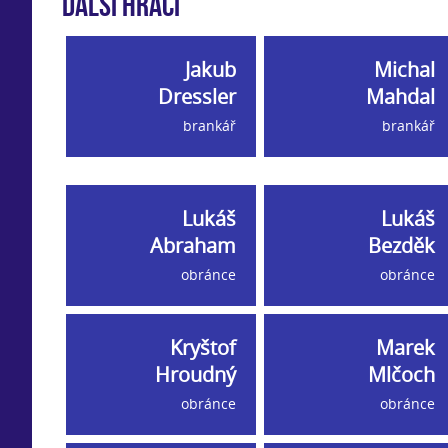
Další hráči
Jakub
Michal
Dressler
Mahdal
brankář
brankář
Lukáš
Lukáš
Abraham
Bezděk
obránce
obránce
Kryštof
Marek
Hroudný
Mlčoch
obránce
obránce