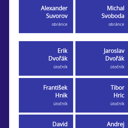
Alexander
Michal
Suvorov
Svoboda
obránce
obránce
Erik
Jaroslav
Dvořák
Dvořák
útočník
útočník
František
Tibor
Hnik
Hric
útočník
útočník
David
Andrej