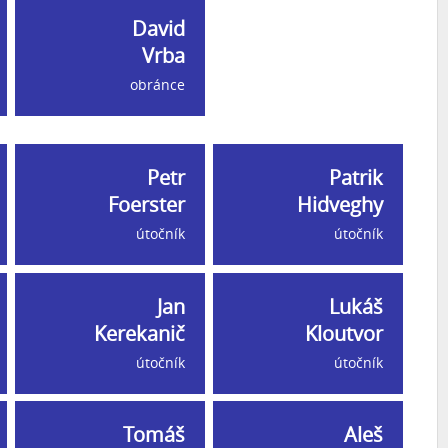
David
Vrba
obránce
Petr
Patrik
Foerster
Hidveghy
útočník
útočník
Jan
Lukáš
Kerekanič
Kloutvor
útočník
útočník
Tomáš
Aleš