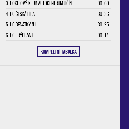
3.
Hokejový klub Autocentrum Jičín
30
60
4.
HC Česká Lípa
30
26
5.
HC Benátky n.J.
30
25
6.
HC Frýdlant
30
14
KOMPLETNÍ TABULKA