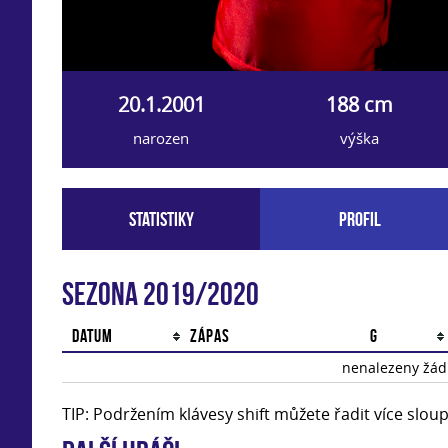
20.1.2001
188 cm
narozen
výška
Statistiky
Profil
Sezona 2019/2020
Datum
Zápas
G
nenalezeny žádn
TIP: Podržením klávesy shift můžete řadit více slo