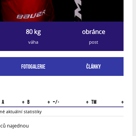
80 kg
obránce
váha
post
Fotogalerie
Články
A
B
+/-
TM
é aktuální statistiky
upců najednou