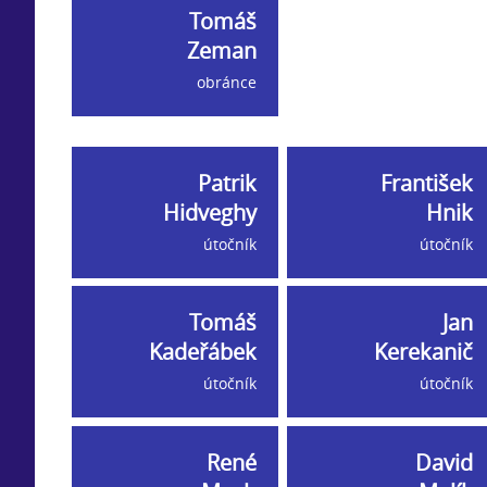
Tomáš
Zeman
obránce
Patrik
František
Hidveghy
Hnik
útočník
útočník
Tomáš
Jan
Kadeřábek
Kerekanič
útočník
útočník
René
David