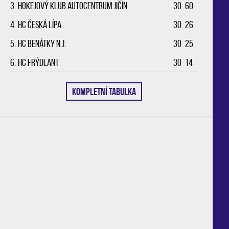
3.
Hokejový klub Autocentrum Jičín
30
60
4.
HC Česká Lípa
30
26
5.
HC Benátky n.J.
30
25
6.
HC Frýdlant
30
14
KOMPLETNÍ TABULKA