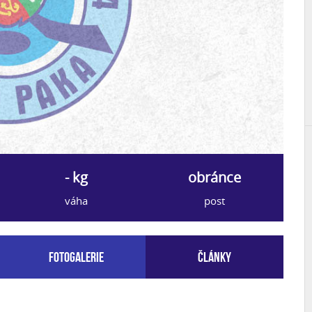
- kg
obránce
váha
post
Fotogalerie
Články