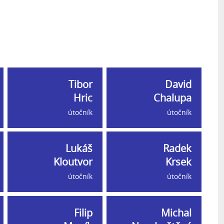
Tibor
David
Hric
Chalupa
útočník
útočník
Lukáš
Radek
Kloutvor
Krsek
útočník
útočník
Filip
Michal