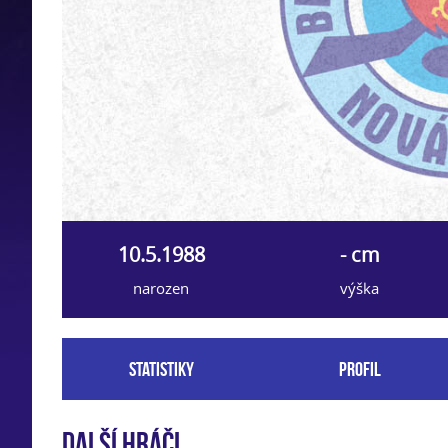
10.5.1988
- cm
narozen
výška
Statistiky
Profil
Další hráči