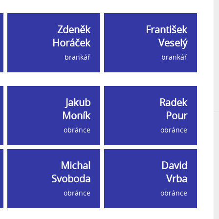
Zdeněk
František
Horáček
Veselý
brankář
brankář
Jakub
Radek
Moník
Pour
obránce
obránce
Michal
David
Svoboda
Vrba
obránce
obránce