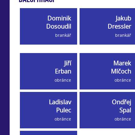
Dominik
Jakub
Dosoudil
Dressler
brankář
brankář
Jiří
Marek
Erban
Mlčoch
obránce
obránce
Ladislav
Ondřej
Pulec
Spal
obránce
obránce