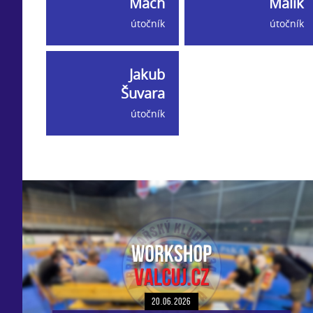
Mach
Malík
útočník
útočník
Jakub
Šuvara
útočník
20.06.2026