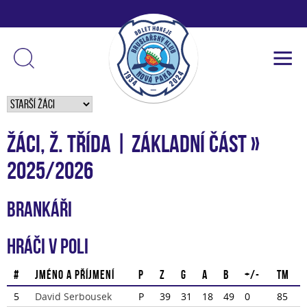
Žáci, Ž. třída | Základní část »
2025/2026
Brankáři
Hráči v poli
#
Jméno a příjmení
P
Z
G
A
B
+/-
TM
5
David Serbousek
P
39
31
18
49
0
85