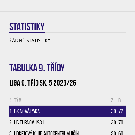
STATISTIKY
ŽÁDNÉ STATISTIKY
TABULKA 9. třídy
Liga 9. tříd sk. 5 2025/26
#
Tým
Z
B
1.
BK Nová Paka
30
72
2.
HC Turnov 1931
30
70
3.
Hokejový klub Autocentrum Jičín
30
60