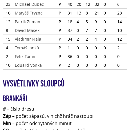
23
Michael Dubec
P
40
20
12
32
0
6
10
Matyáš Tryzna
P
31
13
8
21
0
28
12
Patrik Zeman
P
18
4
5
9
0
14
8
David Mašek
P
37
0
7
7
0
10
15
Vladimír Fiala
P
34
2
2
4
0
12
4
Tomáš Janků
P
1
0
0
0
0
2
2
Felix Tomm
P
36
0
0
0
0
0
10
Eduard Vonka
P
2
0
0
0
0
0
Vysvětlivky sloupců
Brankáři
#
– číslo dresu
Záp
– počet zápasů, v nichž hráč nastoupil
Min
– počet odchytaných minut