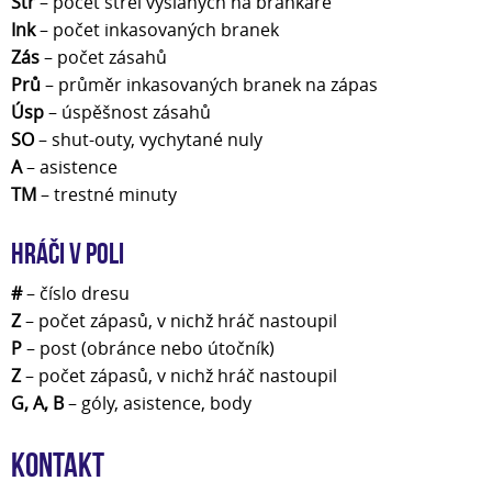
Stř
– počet střel vyslaných na brankáře
Ink
– počet inkasovaných branek
Zás
– počet zásahů
Prů
– průměr inkasovaných branek na zápas
Úsp
– úspěšnost zásahů
SO
– shut-outy, vychytané nuly
A
– asistence
TM
– trestné minuty
Hráči v poli
#
– číslo dresu
Z
– počet zápasů, v nichž hráč nastoupil
P
– post (obránce nebo útočník)
Z
– počet zápasů, v nichž hráč nastoupil
G, A, B
– góly, asistence, body
Kontakt