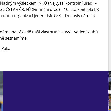
kladným výsledkem, NKÚ (Nejvyšší kontrolní úřad) –
z ČSTV v ČR, FÚ (Finanční úřad) – 10 letá kontrola BK
 obou organizací jeden tisíc CZK – tzn. byly nám FÚ
me na základě naší vlastní iniciativy – vedení klubů
řejmě seznámíme.
vá Paka