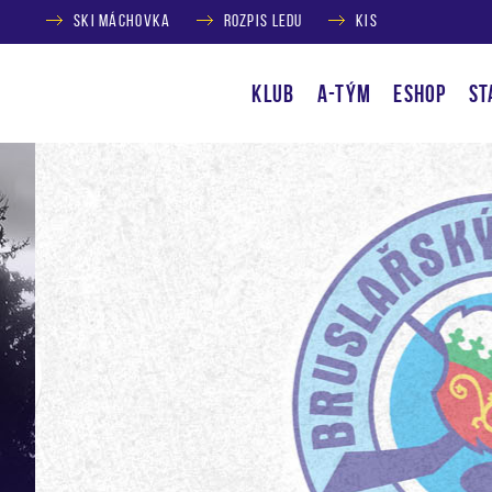
SKI MÁCHOVKA
ROZPIS LEDU
KIS
KLUB
A-TÝM
ESHOP
ST