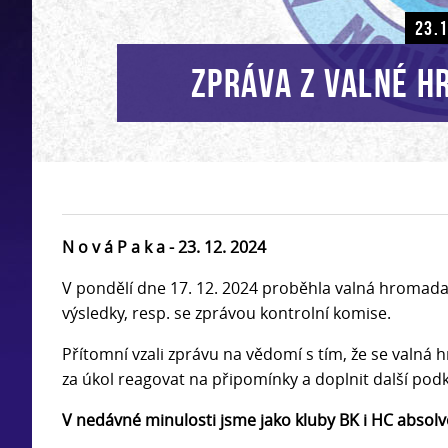
23.
Zpráva z valné h
N o v á P a k a - 23. 12. 2024
V pondělí dne 17. 12. 2024 proběhla valná hromada
výsledky, resp. se zprávou kontrolní komise.
Přítomní vzali zprávu na vědomí s tím, že se valná
za úkol reagovat na připomínky a doplnit další pod
V nedávné minulosti jsme jako kluby BK i HC absolvo