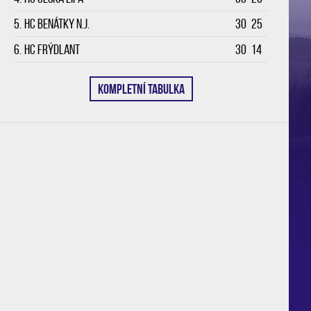
5.
HC Benátky n.J.
30
25
6.
HC Frýdlant
30
14
KOMPLETNÍ TABULKA