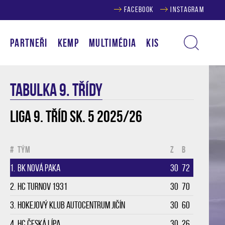
FACEBOOK
INSTAGRAM
Í
PARTNEŘI
KEMP
MULTIMÉDIA
KIS
TABULKA 9. třídy
Liga 9. tříd sk. 5 2025/26
#
Tým
Z
B
1.
BK Nová Paka
30
72
2.
HC Turnov 1931
30
70
3.
Hokejový klub Autocentrum Jičín
30
60
4.
HC Česká Lípa
30
26