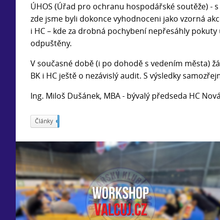
ÚHOS (Úřad pro ochranu hospodářské soutěže) - s 
zde jsme byli dokonce vyhodnoceni jako vzorná akce 
i HC – kde za drobná pochybení nepřesáhly pokuty u
odpuštěny.
V současné době (i po dohodě s vedením města) žádá
BK i HC ještě o nezávislý audit. S výsledky samoz
Ing. Miloš Dušánek, MBA - bývalý předseda HC No
Články
226