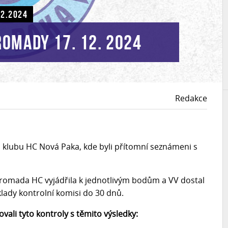
12.2024
romady 17. 12. 2024
Redakce
 klubu HC Nová Paka, kde byli přítomní seznámeni s
 hromada HC vyjádřila k jednotlivým bodům a VV dostal
klady kontrolní komisi do 30 dnů.
vali tyto kontroly s těmito výsledky: