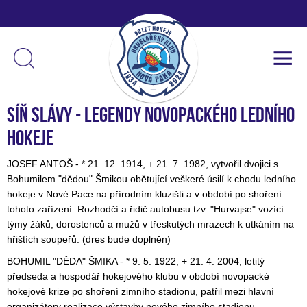
Síň slávy - legendy Novopackého ledního
hokeje
JOSEF ANTOŠ - * 21. 12. 1914, + 21. 7. 1982, vytvořil dvojici s
Bohumilem "dědou" Šmikou obětující veškeré úsilí k chodu ledního
hokeje v Nové Pace na přírodním kluzišti a v období po shoření
tohoto zařízení. Rozhodčí a řidič autobusu tzv. "Hurvajse" vozící
týmy žáků, dorostenců a mužů v třeskutých mrazech k utkáním na
hřištích soupeřů. (dres bude doplněn)
BOHUMIL "DĚDA" ŠMIKA - * 9. 5. 1922, + 21. 4. 2004, letitý
předseda a hospodář hokejového klubu v období novopacké
hokejové krize po shoření zimního stadionu, patřil mezi hlavní
organizátory realizace výstavby nového zimního stadionu.