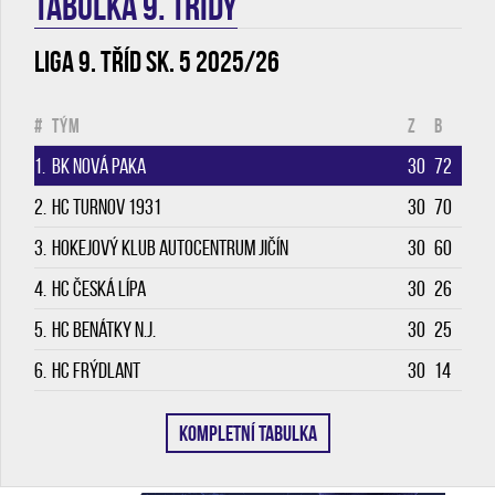
TABULKA 9. třídy
Liga 9. tříd sk. 5 2025/26
#
Tým
Z
B
1.
BK Nová Paka
30
72
2.
HC Turnov 1931
30
70
3.
Hokejový klub Autocentrum Jičín
30
60
4.
HC Česká Lípa
30
26
5.
HC Benátky n.J.
30
25
6.
HC Frýdlant
30
14
KOMPLETNÍ TABULKA