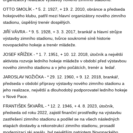
OTTO SMOLÍK - * 5. 2. 1927, + 19. 2. 2010, obránce a předseda
hokejového klubu, patřil mezi hlavní organizátory nového zimního
stadionu, úspěšný trenér dospělých.
JIŘÍ VÁVRA - * 9. 5. 1928, + 3. 3. 2017, brankář a hlavní strůjce
výstavby zimního stadionu, tvůrce soukromé síně historie
novopackého hokeje a trenér mládeže.
JOSEF KŘÍŽEK - * 1. 7. 1951, + 10. 12. 2018, útočník a největší
aktivista rozvoje ledního hokeje mládeže v období před výstavbou
nového zimního stadionu a v jeho počátcích, trenér a ledař.
JAROSLAV NOŽIČKA - * 29. 12. 1960, + 9. 12. 2018, brankář,
předseda v období přípravy výstavby nového zimního stadionu a
jeho realizace, největší a dlouhodobý podporovatel ledního hokeje
v Nové Pace.
FRANTIŠEK ŠKVAŘIL - * 12. 2. 1946, + 4. 8. 2023, útočník,
předseda od roku 2022, zajistil finanční prostředky na výstavbu
zastřešení zimního stadionu a podílel se na všech následných
etapách dostavby a rekonstrukcí zimního stadionu, prosadil
modernizaci ski areálu, byl největším patriotem Novopackého