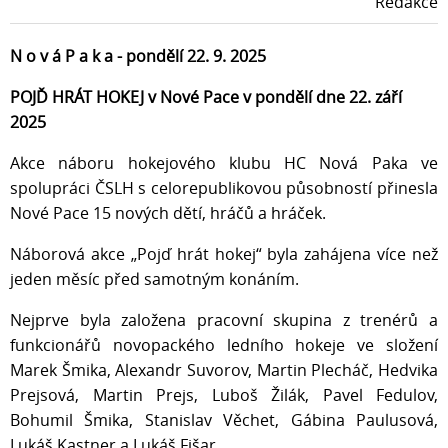
Redakce
N o v á P a k a - pondělí 22. 9. 2025
POJĎ HRÁT HOKEJ v Nové Pace v pondělí dne 22. září
2025
Akce náboru hokejového klubu HC Nová Paka ve
spolupráci ČSLH s celorepublikovou působností přinesla
Nové Pace 15 nových dětí, hráčů a hráček.
Náborová akce „Pojď hrát hokej“ byla zahájena více než
jeden měsíc před samotným konáním.
Nejprve byla založena pracovní skupina z trenérů a
funkcionářů novopackého ledního hokeje ve složení
Marek Šmika, Alexandr Suvorov, Martin Plecháč, Hedvika
Prejsová, Martin Prejs, Luboš Žilák, Pavel Fedulov,
Bohumil Šmika, Stanislav Věchet, Gábina Paulusová,
Lukáš Kastner a Lukáš Fišar.