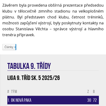
Závěrem byla provedena obšírná prezentace předsedou
klubu v tělocvičně zimního stadionu na velkoplošném
plátnu. Byl představen chod klubu, četnost tréninků,
možnosti zapůjčení výstrojí, byly poskytnuty kontakty na
osobu Stanislava Věchta – správce výstrojí a hlavního
trenéra přípravek.
Články
226
TABULKA 9. třídy
Liga 9. tříd sk. 5 2025/26
#
Tým
Z
B
1.
BK Nová Paka
30
72