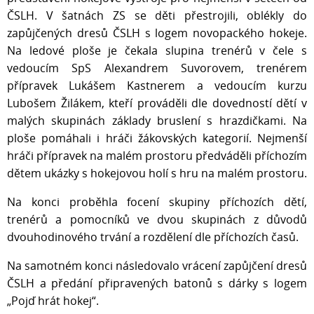
ČSLH. V šatnách ZS se děti přestrojili, oblékly do
zapůjčených dresů ČSLH s logem novopackého hokeje.
Na ledové ploše je čekala slupina trenérů v čele s
vedoucím SpS Alexandrem Suvorovem, trenérem
přípravek Lukášem Kastnerem a vedoucím kurzu
Lubošem Žilákem, kteří prováděli dle dovedností dětí v
malých skupinách základy bruslení s hrazdičkami. Na
ploše pomáhali i hráči žákovských kategorií. Nejmenší
hráči přípravek na malém prostoru předváděli příchozím
dětem ukázky s hokejovou holí s hru na malém prostoru.
Na konci proběhla focení skupiny příchozích dětí,
trenérů a pomocníků ve dvou skupinách z důvodů
dvouhodinového trvání a rozdělení dle příchozích časů.
Na samotném konci následovalo vrácení zapůjčení dresů
ČSLH a předání připravených batonů s dárky s logem
„Pojď hrát hokej“.