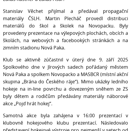
Stanislav Věchet přijímal a předával propagační
materiály ČSLH. Martin Plecháč provedl distribuci
materiálů do škol a školek na Novopacku. Byly
provedeny prezentace na výlepových plochách, obcích a
školách, na webových a facebookých stránkách a na
zimním stadionu Nová Paka.
Klub se aktivně zúčastnil v úterý dne 9. září 2025
Spolkového dne v Jírových sadech pořádaný městem
Nová Paka a spolkem Novopacko a MASBCR (místní akční
skupina „Brána do Českého ráje“). Mimo ukázky ledního
hokeje na in-line povrchu a dovezeným sněhem ze ZS
byly dětem a rodičům předávány materiály náborové
akce „Pojď hrát hokej“.
Samotná akce byla zahájena v 16:00 prezentací v
klubovně hokejového klubu prezentací. Následovalo
představení hokejové výstroje pro nejmenší v setech od