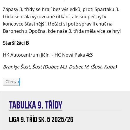
Zápasy 3. třídy se hrají bez výsledků, proti Spartaku 3.
třída sehrála vyrovnané utkání, ale soupeř byl v
koncovce šťastnější, třeťáci si poté spravili chuť na
Baronech z Opočna, kde naše 3. třída měla více ze hry!
Starší žáci B
HK Autocentrum Jičín - HC Nová Paka
4:3
Branky: Šust, Šust (Dubec M.), Dubec M. (Šust, Kuba)
Články
226
TABULKA 9. třídy
Liga 9. tříd sk. 5 2025/26