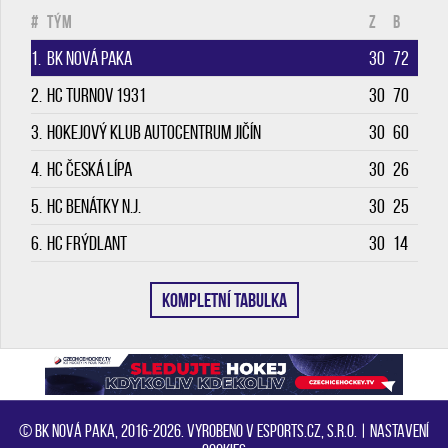
#
Tým
Z
B
1.
BK Nová Paka
30
72
2.
HC Turnov 1931
30
70
3.
Hokejový klub Autocentrum Jičín
30
60
4.
HC Česká Lípa
30
26
5.
HC Benátky n.J.
30
25
6.
HC Frýdlant
30
14
KOMPLETNÍ TABULKA
© BK Nová Paka, 2016-2026. Vyrobeno v eSports.cz, s.r.o. |
Nastavení