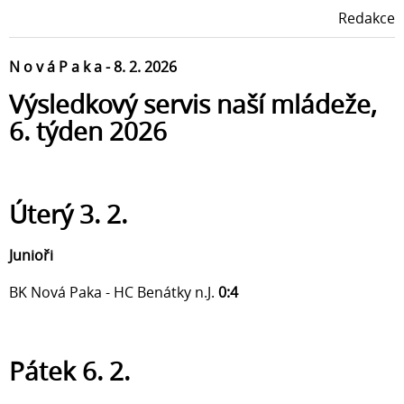
Redakce
N o v á P a k a - 8. 2. 2026
Výsledkový servis naší mládeže,
6. týden 2026
Úterý 3. 2.
Junioři
BK Nová Paka - HC Benátky n.J.
0:4
Pátek 6. 2.