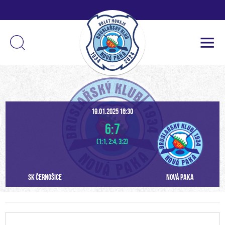
19.01.2025 16:30
6:7
(1:1, 2:4, 3:2)
SK Černošice
Nová Paka