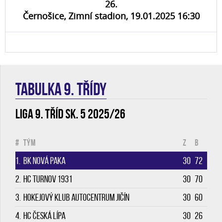
26.
Černošice, Zimní stadion, 19.01.2025 16:30
TABULKA 9. třídy
Liga 9. tříd sk. 5 2025/26
#
Tým
Z
B
1.
BK Nová Paka
30
72
2.
HC Turnov 1931
30
70
3.
Hokejový klub Autocentrum Jičín
30
60
4.
HC Česká Lípa
30
26