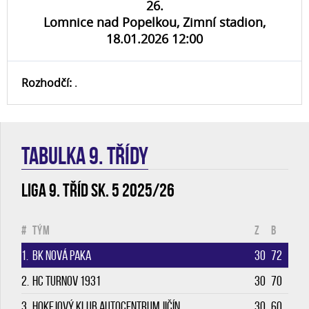
26.
Lomnice nad Popelkou, Zimní stadion,
18.01.2026 12:00
Rozhodčí:
.
TABULKA 9. třídy
Liga 9. tříd sk. 5 2025/26
#
Tým
Z
B
1.
BK Nová Paka
30
72
2.
HC Turnov 1931
30
70
3.
Hokejový klub Autocentrum Jičín
30
60