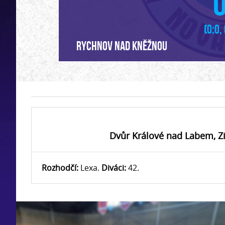
0
(0:0,
Rychnov nad Kněžnou
Dvůr Králové nad Labem, Zi
Rozhodčí:
Lexa.
Diváci:
42.