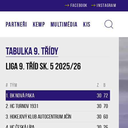
FACEBOOK
INSTAGRAM
Í
PARTNEŘI
KEMP
MULTIMÉDIA
KIS
TABULKA 9. třídy
Liga 9. tříd sk. 5 2025/26
#
Tým
Z
B
1.
BK Nová Paka
30
72
2.
HC Turnov 1931
30
70
3.
Hokejový klub Autocentrum Jičín
30
60
4.
HC Česká Lípa
30
26