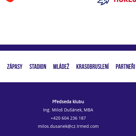
ZÁPASY
STADION
MLÁDEŽ
KRASOBRUSLENÍ
PARTNEŘI
Předseda klubu
Ing. Miloš Dušánek, MBA
+420 604 236 187
milos.dusanek@cz.lrmed.com