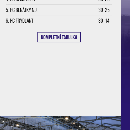
5.
HC Benátky n.J.
30
25
6.
HC Frýdlant
30
14
KOMPLETNÍ TABULKA