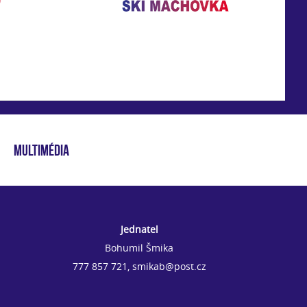
MULTIMÉDIA
Jednatel
Bohumil Šmika
777 857 721, smikab@post.cz