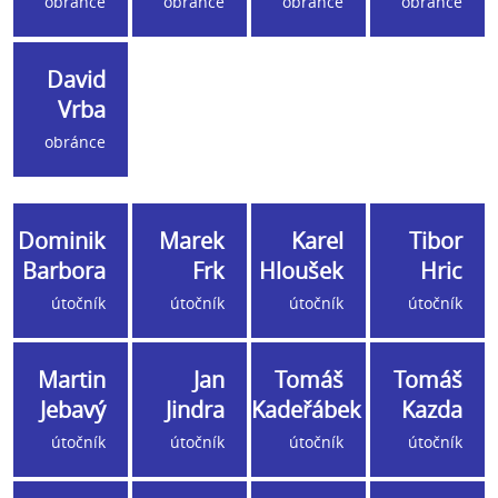
obránce
obránce
obránce
obránce
David
Vrba
obránce
Dominik
Marek
Karel
Tibor
Barbora
Frk
Hloušek
Hric
útočník
útočník
útočník
útočník
Martin
Jan
Tomáš
Tomáš
Jebavý
Jindra
Kadeřábek
Kazda
útočník
útočník
útočník
útočník