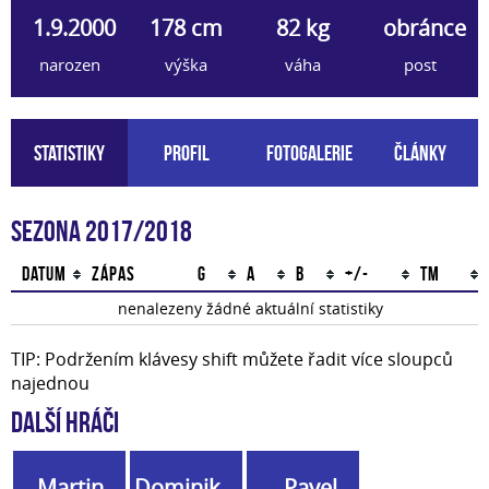
1.9.2000
178 cm
82 kg
obránce
narozen
výška
váha
post
Statistiky
Profil
Fotogalerie
Články
Sezona 2017/2018
Datum
Zápas
G
A
B
+/-
TM
nenalezeny žádné aktuální statistiky
TIP: Podržením klávesy shift můžete řadit více sloupců
najednou
Další hráči
Martin
Dominik
Pavel