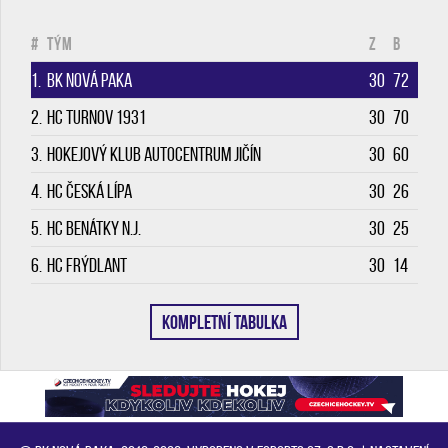
#
Tým
Z
B
1.
BK Nová Paka
30
72
2.
HC Turnov 1931
30
70
3.
Hokejový klub Autocentrum Jičín
30
60
4.
HC Česká Lípa
30
26
5.
HC Benátky n.J.
30
25
6.
HC Frýdlant
30
14
KOMPLETNÍ TABULKA