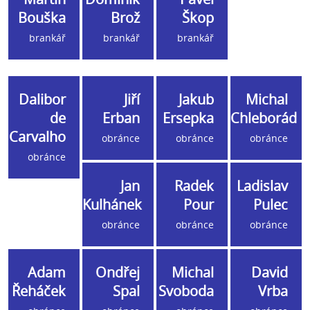
Bouška
Brož
Škop
brankář
brankář
brankář
Dalibor
Jiří
Jakub
Michal
de
Erban
Ersepka
Chleborád
Carvalho
obránce
obránce
obránce
obránce
Jan
Radek
Ladislav
Kulhánek
Pour
Pulec
obránce
obránce
obránce
Adam
Ondřej
Michal
David
Řeháček
Spal
Svoboda
Vrba