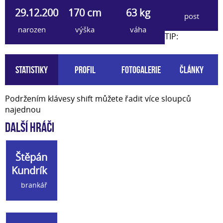
29.12.2007
170 cm
63 kg
post
narozen
výška
váha
TIP:
Statistiky
Profil
Fotogalerie
Články
Podržením klávesy shift můžete řadit více sloupců
najednou
Další hráči
Štěpán
Kundrík
brankář