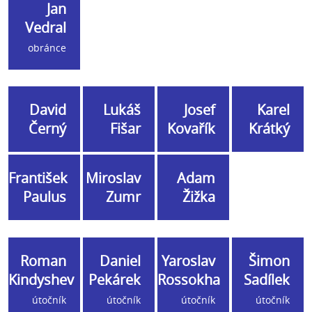
Jan
Vedral
obránce
David
Lukáš
Josef
Karel
Černý
Fišar
Kovařík
Krátký
František
Miroslav
Adam
Paulus
Zumr
Žižka
Roman
Daniel
Yaroslav
Šimon
Kindyshev
Pekárek
Rossokha
Sadílek
útočník
útočník
útočník
útočník