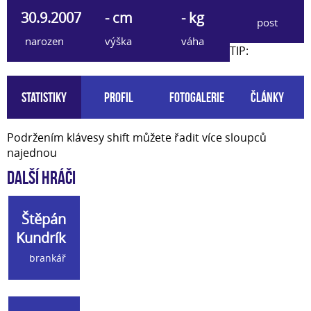
30.9.2007
- cm
- kg
post
narozen
výška
váha
TIP:
Statistiky
Profil
Fotogalerie
Články
Podržením klávesy shift můžete řadit více sloupců
najednou
Další hráči
Štěpán
Kundrík
brankář