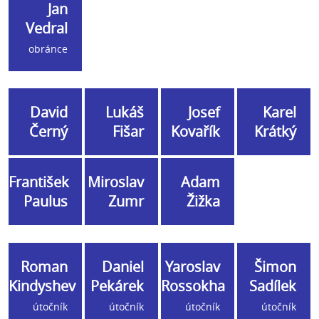
Jan
Vedral
obránce
David
Lukáš
Josef
Karel
Černý
Fišar
Kovařík
Krátký
František
Miroslav
Adam
Paulus
Zumr
Žižka
Roman
Daniel
Yaroslav
Šimon
Kindyshev
Pekárek
Rossokha
Sadílek
útočník
útočník
útočník
útočník