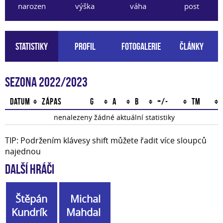
narozen
výška
váha
post
Statistiky
Profil
Fotogalerie
Články
Sezona 2022/2023
Datum
Zápas
G
A
B
+/-
TM
nenalezeny žádné aktuální statistiky
TIP: Podržením klávesy shift můžete řadit více sloupců
najednou
Další hráči
Štěpán
Michal
Kundrík
Mahdal