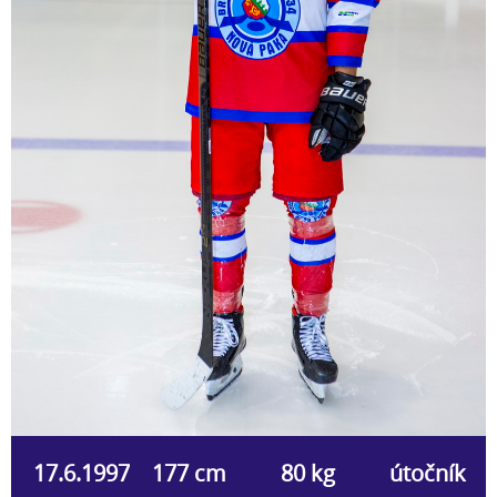
17.6.1997
177 cm
80 kg
útočník