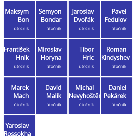
Maksym
Semyon
Jaroslav
Pavel
Bon
Bondar
Dvořák
Fedulov
útočník
útočník
útočník
útočník
František
Miroslav
Tibor
Roman
Hnik
Horyna
Hric
Kindyshev
útočník
útočník
útočník
útočník
Marek
David
Michal
Daniel
Mach
Malík
Nevyhoštěný
Pekárek
útočník
útočník
útočník
útočník
Yaroslav
Rossokha