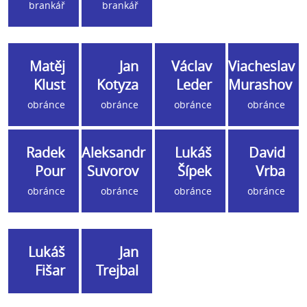
brankář
brankář
Matěj
Jan
Václav
Viacheslav
Klust
Kotyza
Leder
Murashov
obránce
obránce
obránce
obránce
Radek
Aleksandr
Lukáš
David
Pour
Suvorov
Šípek
Vrba
obránce
obránce
obránce
obránce
Lukáš
Jan
Fišar
Trejbal