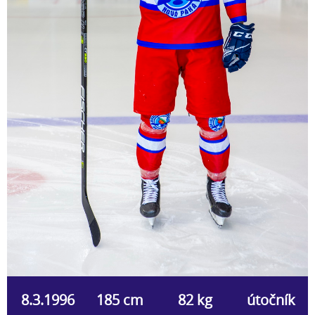
8.3.1996
185 cm
82 kg
útočník