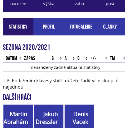
narozen
výška
váha
post
Statistiky
Profil
Fotogalerie
Články
Sezona 2020/2021
Datum
Zápas
G
A
B
+/-
TM
nenalezeny žádné aktuální statistiky
TIP: Podržením klávesy shift můžete řadit více sloupců
najednou
Další hráči
Martin
Jakub
Denis
Abrahám
Dressler
Vacek