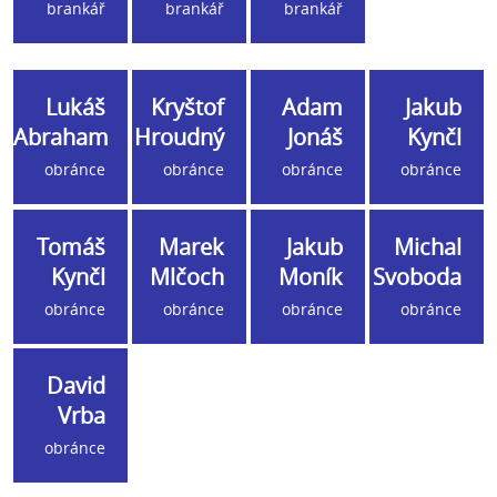
brankář
brankář
brankář
Lukáš
Kryštof
Adam
Jakub
Abraham
Hroudný
Jonáš
Kynčl
obránce
obránce
obránce
obránce
Tomáš
Marek
Jakub
Michal
Kynčl
Mlčoch
Moník
Svoboda
obránce
obránce
obránce
obránce
David
Vrba
obránce