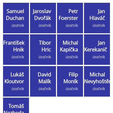
Samuel
Jaroslav
Petr
Jan
Duchan
Dvořák
Foerster
Hlaváč
útočník
útočník
útočník
útočník
František
Tibor
Michal
Jan
Hnik
Hric
Kapička
Kerekanič
útočník
útočník
útočník
útočník
Lukáš
David
Filip
Michal
Kloutvor
Malík
Moník
Nevyhoštěn
útočník
útočník
útočník
útočník
Tomáš
Nezbeda