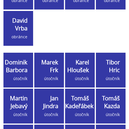
obránce
obránce
obránce
obránce
David
Vrba
obránce
Dominik
Marek
Karel
Tibor
Barbora
Frk
Hloušek
Hric
útočník
útočník
útočník
útočník
Martin
Jan
Tomáš
Tomáš
Jebavý
Jindra
Kadeřábek
Kazda
útočník
útočník
útočník
útočník