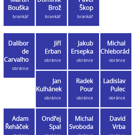
Bouška
Brož
Škop
brankář
brankář
brankář
Dalibor
Jiří
Jakub
Michal
de
Erban
Ersepka
Chleborád
Carvalho
obránce
obránce
obránce
obránce
Jan
Radek
Ladislav
Kulhánek
Pour
Pulec
obránce
obránce
obránce
Adam
Ondřej
Michal
David
Řeháček
Spal
Svoboda
Vrba