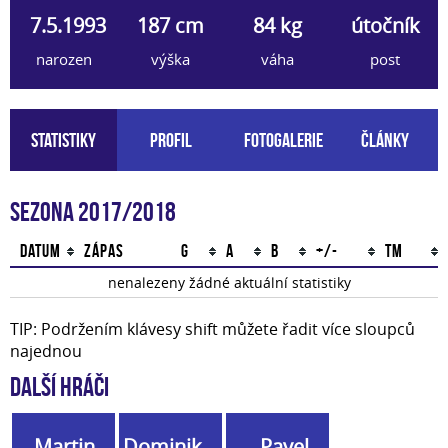
7.5.1993
187 cm
84 kg
útočník
narozen
výška
váha
post
Statistiky
Profil
Fotogalerie
Články
Sezona 2017/2018
Datum
Zápas
G
A
B
+/-
TM
nenalezeny žádné aktuální statistiky
TIP: Podržením klávesy shift můžete řadit více sloupců
najednou
Další hráči
Martin
Dominik
Pavel