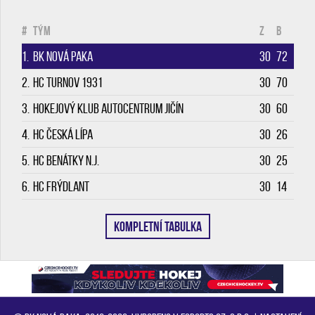
#
Tým
Z
B
1.
BK Nová Paka
30
72
2.
HC Turnov 1931
30
70
3.
Hokejový klub Autocentrum Jičín
30
60
4.
HC Česká Lípa
30
26
5.
HC Benátky n.J.
30
25
6.
HC Frýdlant
30
14
KOMPLETNÍ TABULKA