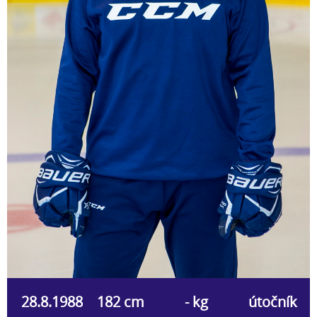
28.8.1988
182 cm
- kg
útočník