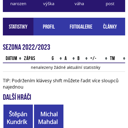
narozen
výška
váha
post
Statistiky
Profil
Fotogalerie
Články
Sezona 2022/2023
Datum
Zápas
G
A
B
+/-
TM
nenalezeny žádné aktuální statistiky
TIP: Podržením klávesy shift můžete řadit více sloupců
najednou
Další hráči
Štěpán
Michal
Kundrík
Mahdal