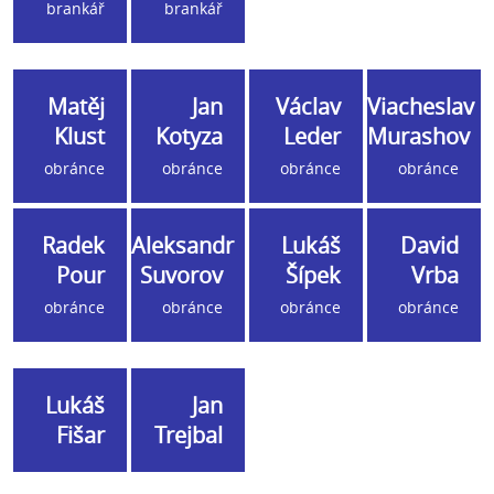
brankář
brankář
Matěj
Jan
Václav
Viacheslav
Klust
Kotyza
Leder
Murashov
obránce
obránce
obránce
obránce
Radek
Aleksandr
Lukáš
David
Pour
Suvorov
Šípek
Vrba
obránce
obránce
obránce
obránce
Lukáš
Jan
Fišar
Trejbal