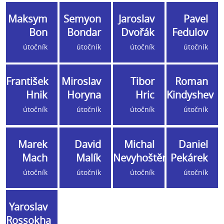
Maksym
Semyon
Jaroslav
Pavel
Bon
Bondar
Dvořák
Fedulov
útočník
útočník
útočník
útočník
František
Miroslav
Tibor
Roman
Hnik
Horyna
Hric
Kindyshev
útočník
útočník
útočník
útočník
Marek
David
Michal
Daniel
Mach
Malík
Nevyhoštěný
Pekárek
útočník
útočník
útočník
útočník
Yaroslav
Rossokha