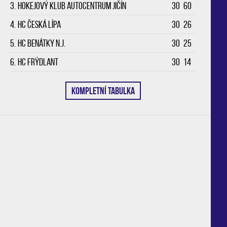
3.
Hokejový klub Autocentrum Jičín
30
60
4.
HC Česká Lípa
30
26
5.
HC Benátky n.J.
30
25
6.
HC Frýdlant
30
14
KOMPLETNÍ TABULKA