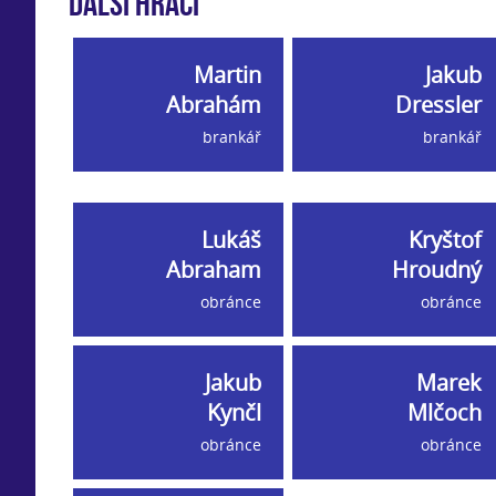
Další hráči
Martin
Jakub
Abrahám
Dressler
brankář
brankář
Lukáš
Kryštof
Abraham
Hroudný
obránce
obránce
Jakub
Marek
Kynčl
Mlčoch
obránce
obránce