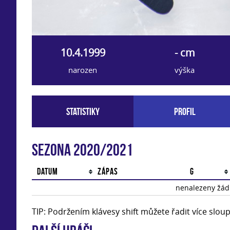
10.4.1999
- cm
narozen
výška
Statistiky
Profil
Sezona 2020/2021
Datum
Zápas
G
nenalezeny žádn
TIP: Podržením klávesy shift můžete řadit více slo