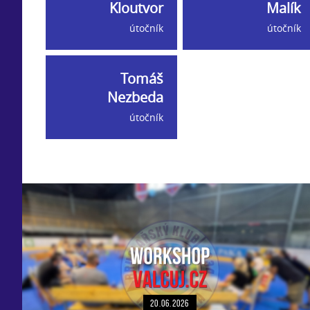
Kloutvor
Malík
útočník
útočník
Tomáš
Nezbeda
útočník
20.06.2026