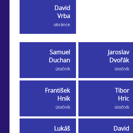
David
Vrba
obránce
Samuel
Jaroslav
Duchan
Dvořák
útočník
útočník
František
Tibor
Hnik
Hric
útočník
útočník
Lukáš
David