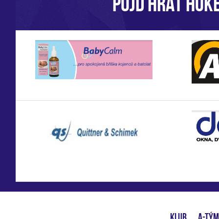
POJĎ HRÁT HOKE
KLUB
A-TÝM