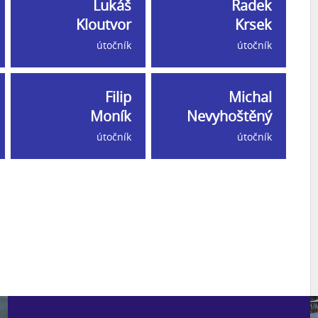
Lukáš
Radek
Kloutvor
Krsek
útočník
útočník
Filip
Michal
Moník
Nevyhoštěný
útočník
útočník