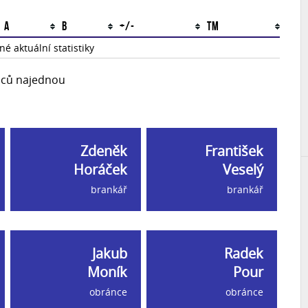
A
B
+/-
TM
é aktuální statistiky
upců najednou
Zdeněk
František
Horáček
Veselý
brankář
brankář
Jakub
Radek
Moník
Pour
obránce
obránce