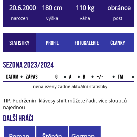
20.6.2000
180 cm
110 kg
obránce
narozen
výška
váha
post
Statistiky
Profil
Fotogalerie
Články
Sezona 2023/2024
Datum
Zápas
G
A
B
+/-
TM
nenalezeny žádné aktuální statistiky
TIP: Podržením klávesy shift můžete řadit více sloupců
najednou
Další hráči
Roman
Štěpán
German