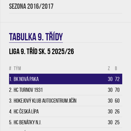
SEZONA 2016/2017
TABULKA 9. třídy
Liga 9. tříd sk. 5 2025/26
#
Tým
Z
B
1.
BK Nová Paka
30
72
2.
HC Turnov 1931
30
70
3.
Hokejový klub Autocentrum Jičín
30
60
4.
HC Česká Lípa
30
26
5.
HC Benátky n.J.
30
25