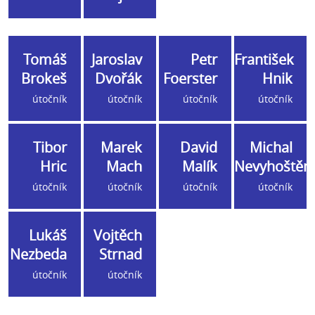
Tomáš
Jaroslav
Petr
František
Brokeš
Dvořák
Foerster
Hnik
útočník
útočník
útočník
útočník
Tibor
Marek
David
Michal
Hric
Mach
Malík
Nevyhoštěn
útočník
útočník
útočník
útočník
Lukáš
Vojtěch
Nezbeda
Strnad
útočník
útočník