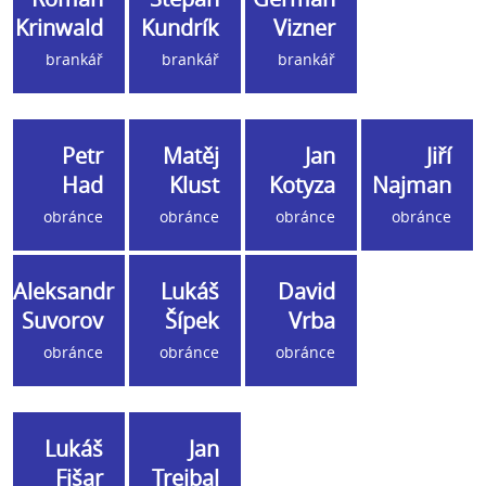
Krinwald
Kundrík
Vizner
brankář
brankář
brankář
Petr
Matěj
Jan
Jiří
Had
Klust
Kotyza
Najman
obránce
obránce
obránce
obránce
Aleksandr
Lukáš
David
Suvorov
Šípek
Vrba
obránce
obránce
obránce
Lukáš
Jan
Fišar
Trejbal