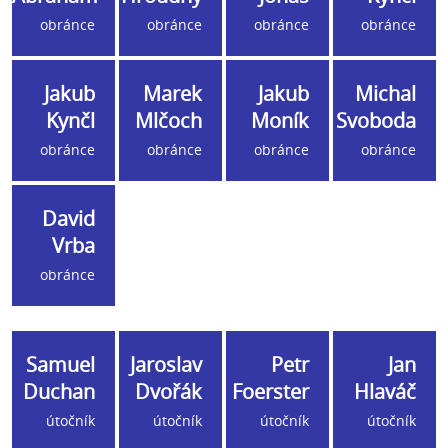
obránce
obránce
obránce
obránce
Jakub
Marek
Jakub
Michal
Kynčl
Mlčoch
Moník
Svoboda
obránce
obránce
obránce
obránce
David
Vrba
obránce
Samuel
Jaroslav
Petr
Jan
Duchan
Dvořák
Foerster
Hlaváč
útočník
útočník
útočník
útočník