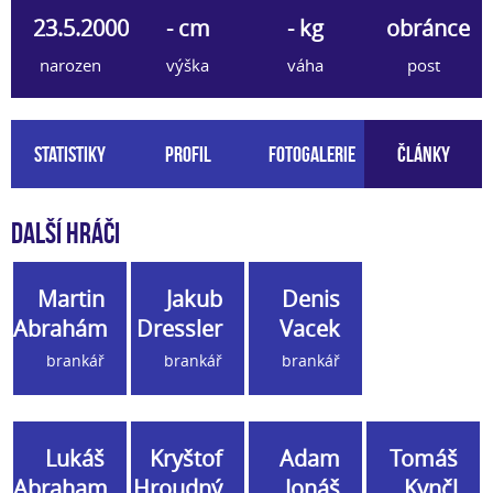
23.5.2000
- cm
- kg
obránce
narozen
výška
váha
post
Statistiky
Profil
Fotogalerie
Články
Další hráči
Martin
Jakub
Denis
Abrahám
Dressler
Vacek
brankář
brankář
brankář
Lukáš
Kryštof
Adam
Tomáš
Abraham
Hroudný
Jonáš
Kynčl