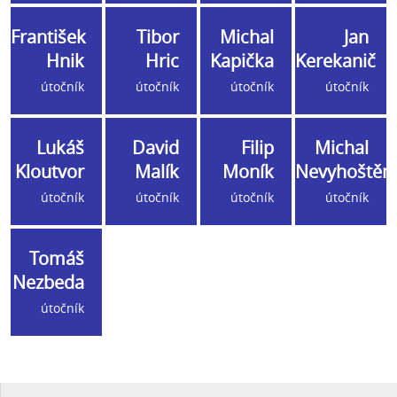
František
Tibor
Michal
Jan
Hnik
Hric
Kapička
Kerekanič
útočník
útočník
útočník
útočník
Lukáš
David
Filip
Michal
Kloutvor
Malík
Moník
Nevyhoštěn
útočník
útočník
útočník
útočník
Tomáš
Nezbeda
útočník