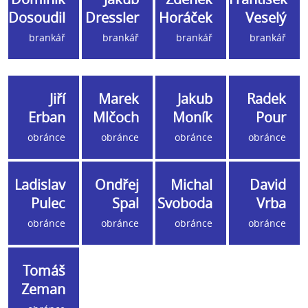
Dosoudil
Dressler
Horáček
Veselý
brankář
brankář
brankář
brankář
Jiří
Marek
Jakub
Radek
Erban
Mlčoch
Moník
Pour
obránce
obránce
obránce
obránce
Ladislav
Ondřej
Michal
David
Pulec
Spal
Svoboda
Vrba
obránce
obránce
obránce
obránce
Tomáš
Zeman