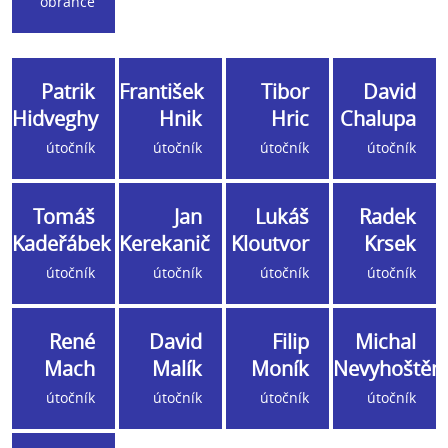
obránce
Patrik
František
Tibor
David
Hidveghy
Hnik
Hric
Chalupa
útočník
útočník
útočník
útočník
Tomáš
Jan
Lukáš
Radek
Kadeřábek
Kerekanič
Kloutvor
Krsek
útočník
útočník
útočník
útočník
René
David
Filip
Michal
Mach
Malík
Moník
Nevyhoštěn
útočník
útočník
útočník
útočník