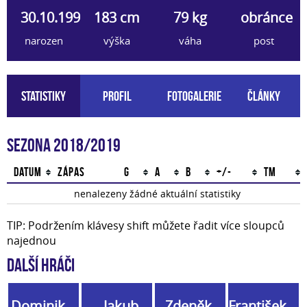
30.10.1998
183 cm
79 kg
obránce
narozen
výška
váha
post
Statistiky
Profil
Fotogalerie
Články
Sezona 2018/2019
Datum
Zápas
G
A
B
+/-
TM
nenalezeny žádné aktuální statistiky
TIP: Podržením klávesy shift můžete řadit více sloupců
najednou
Další hráči
Dominik
Jakub
Zdeněk
František