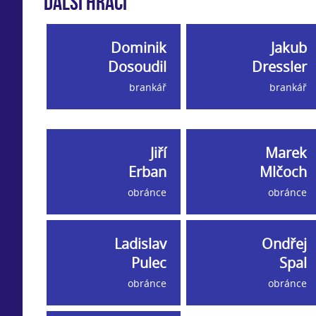
Další hráči
Dominik
Jakub
Dosoudil
Dressler
brankář
brankář
Jiří
Marek
Erban
Mlčoch
obránce
obránce
Ladislav
Ondřej
Pulec
Spal
obránce
obránce