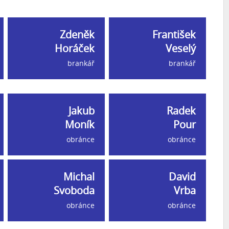
Zdeněk
František
Horáček
Veselý
brankář
brankář
Jakub
Radek
Moník
Pour
obránce
obránce
Michal
David
Svoboda
Vrba
obránce
obránce