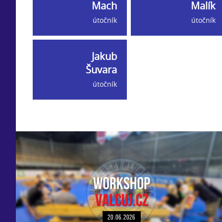
Mach
Malík
útočník
útočník
Jakub
Šuvara
útočník
20.06.2026