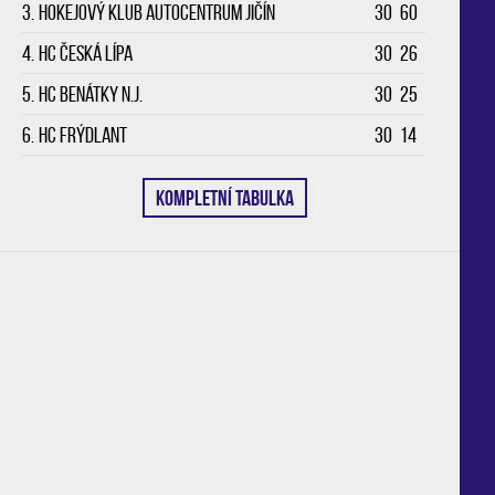
3.
Hokejový klub Autocentrum Jičín
30
60
4.
HC Česká Lípa
30
26
5.
HC Benátky n.J.
30
25
6.
HC Frýdlant
30
14
KOMPLETNÍ TABULKA