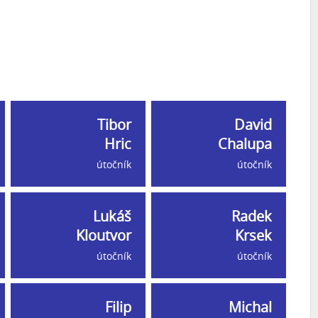
Tibor
David
Hric
Chalupa
útočník
útočník
Lukáš
Radek
Kloutvor
Krsek
útočník
útočník
Filip
Michal