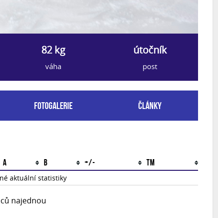
82 kg
útočník
váha
post
Fotogalerie
Články
A
B
+/-
TM
é aktuální statistiky
upců najednou