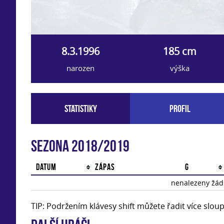
8.3.1996
185 cm
narozen
výška
Statistiky
Profil
Sezona 2018/2019
Datum
Zápas
G
nenalezeny žádn
TIP: Podržením klávesy shift můžete řadit více slo