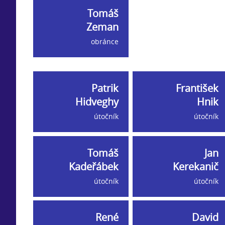
Tomáš
Zeman
obránce
Patrik
František
Hidveghy
Hnik
útočník
útočník
Tomáš
Jan
Kadeřábek
Kerekanič
útočník
útočník
René
David