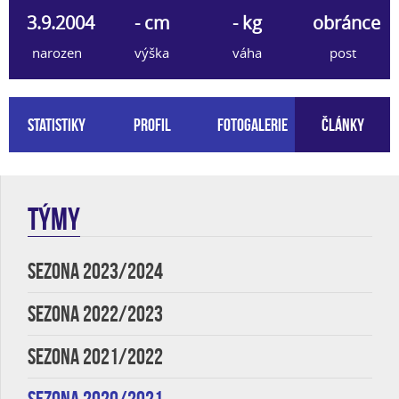
3.9.2004
- cm
- kg
obránce
narozen
výška
váha
post
Statistiky
Profil
Fotogalerie
Články
TÝMY
SEZONA 2023/2024
SEZONA 2022/2023
SEZONA 2021/2022