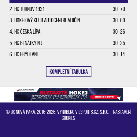
2.
HC Turnov 1931
30
70
3.
Hokejový klub Autocentrum Jičín
30
60
4.
HC Česká Lípa
30
26
5.
HC Benátky n.J.
30
25
6.
HC Frýdlant
30
14
KOMPLETNÍ TABULKA
© BK Nová Paka, 2016-2026. Vyrobeno v eSports.cz, s.r.o. |
Nastavení
cookies