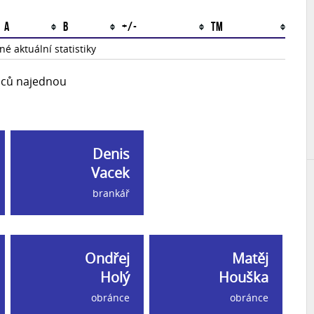
A
B
+/-
TM
é aktuální statistiky
upců najednou
Denis
Vacek
brankář
Ondřej
Matěj
Holý
Houška
obránce
obránce