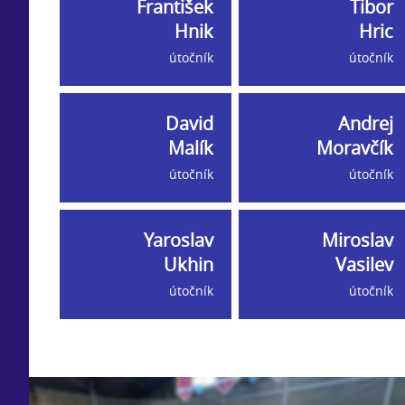
František
Tibor
Hnik
Hric
útočník
útočník
David
Andrej
Malík
Moravčík
útočník
útočník
Yaroslav
Miroslav
Ukhin
Vasilev
útočník
útočník