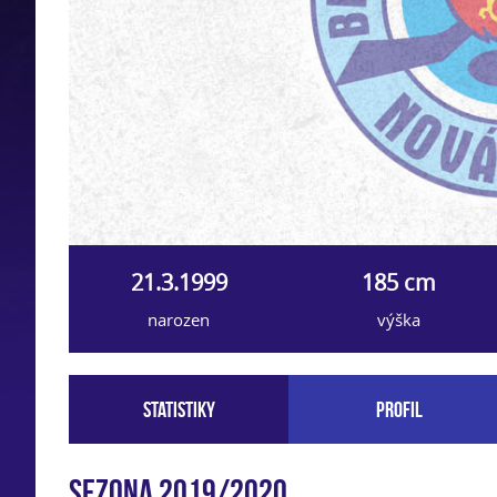
21.3.1999
185 cm
narozen
výška
Statistiky
Profil
Sezona 2019/2020