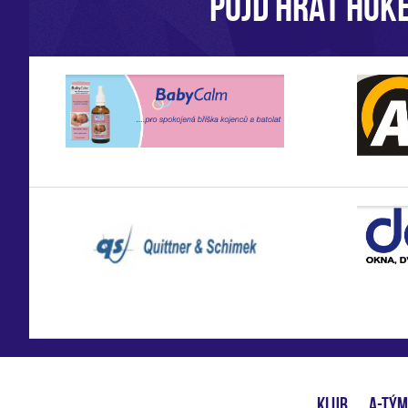
POJĎ HRÁT HOKE
KLUB
A-TÝM