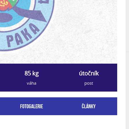
85 kg
útočník
váha
post
Fotogalerie
Články