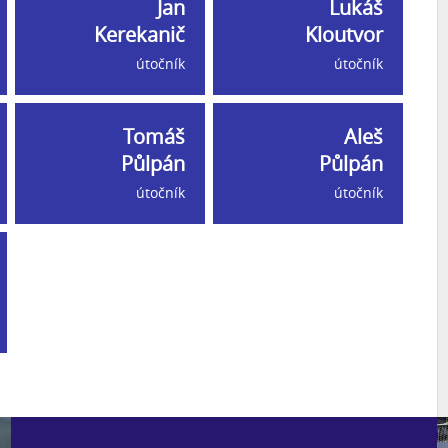
Jan
Lukáš
Kerekanič
Kloutvor
útočník
útočník
Tomáš
Aleš
Půlpán
Půlpán
útočník
útočník