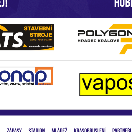
J!
HOB
ZÁPASY
STADION
MLÁDEŽ
KRASOBRUSLENÍ
PARTNEŘI