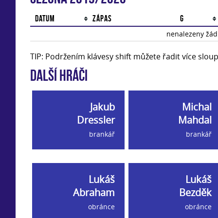
Datum
Zápas
G
nenalezeny žádn
TIP: Podržením klávesy shift můžete řadit více slo
Další hráči
Jakub
Michal
Dressler
Mahdal
brankář
brankář
Lukáš
Lukáš
Abraham
Bezděk
obránce
obránce