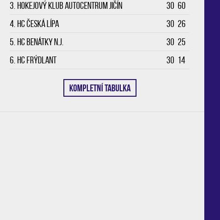
3.
Hokejový klub Autocentrum Jičín
30
60
4.
HC Česká Lípa
30
26
5.
HC Benátky n.J.
30
25
6.
HC Frýdlant
30
14
KOMPLETNÍ TABULKA