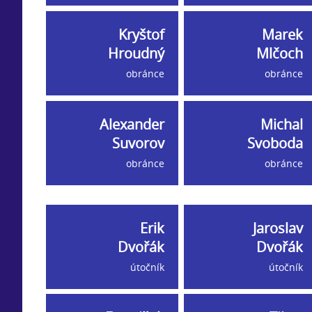
Kryštof
Marek
Hroudný
Mlčoch
obránce
obránce
Alexander
Michal
Suvorov
Svoboda
obránce
obránce
Erik
Jaroslav
Dvořák
Dvořák
útočník
útočník