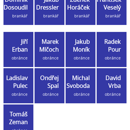
Dosoudil
Dressler
Horáček
Veselý
brankář
brankář
brankář
brankář
Jiří
Marek
Jakub
Radek
Erban
Mlčoch
Moník
Pour
obránce
obránce
obránce
obránce
Ladislav
Ondřej
Michal
David
Pulec
Spal
Svoboda
Vrba
obránce
obránce
obránce
obránce
Tomáš
Zeman