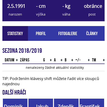
2.5.1991
- cm
- kg
obránce
narozen
výška
váha
post
Statistiky
Profil
Fotogalerie
Články
Sezona 2018/2019
Datum
Zápas
G
A
B
+/-
TM
nenalezeny žádné aktuální statistiky
TIP: Podržením klávesy shift můžete řadit více sloupců
najednou
Další hráči
Dominik
Jakub
Zdeněk
František