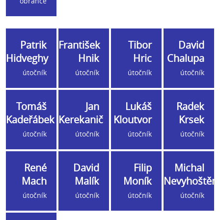
obránce
Patrik
František
Tibor
David
Hidveghy
Hnik
Hric
Chalupa
útočník
útočník
útočník
útočník
Tomáš
Jan
Lukáš
Radek
Kadeřábek
Kerekanič
Kloutvor
Krsek
útočník
útočník
útočník
útočník
René
David
Filip
Michal
Mach
Malík
Moník
Nevyhoštěn
útočník
útočník
útočník
útočník