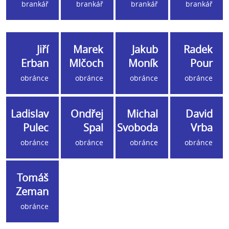
brankář
brankář
brankář
brankář
Jiří
Marek
Jakub
Radek
Erban
Mlčoch
Moník
Pour
obránce
obránce
obránce
obránce
Ladislav
Ondřej
Michal
David
Pulec
Spal
Svoboda
Vrba
obránce
obránce
obránce
obránce
Tomáš
Zeman
obránce