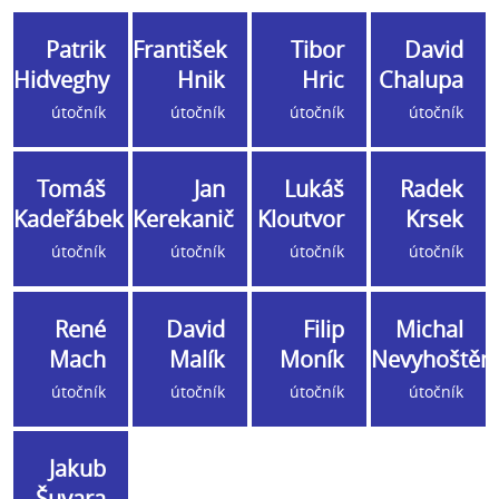
Patrik
František
Tibor
David
Hidveghy
Hnik
Hric
Chalupa
útočník
útočník
útočník
útočník
Tomáš
Jan
Lukáš
Radek
Kadeřábek
Kerekanič
Kloutvor
Krsek
útočník
útočník
útočník
útočník
René
David
Filip
Michal
Mach
Malík
Moník
Nevyhoštěn
útočník
útočník
útočník
útočník
Jakub
Šuvara