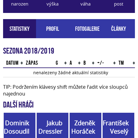
narozen
výška
váha
post
Statistiky
Profil
Fotogalerie
Články
Sezona 2018/2019
Datum
Zápas
G
A
B
+/-
TM
nenalezeny žádné aktuální statistiky
TIP: Podržením klávesy shift můžete řadit více sloupců
najednou
Další hráči
Dominik
Jakub
Zdeněk
František
Dosoudil
Dressler
Horáček
Veselý